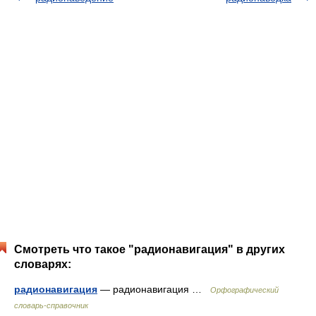
Смотреть что такое "радионавигация" в других
словарях:
радионавигация
— радионавигация …
Орфографический
словарь-справочник