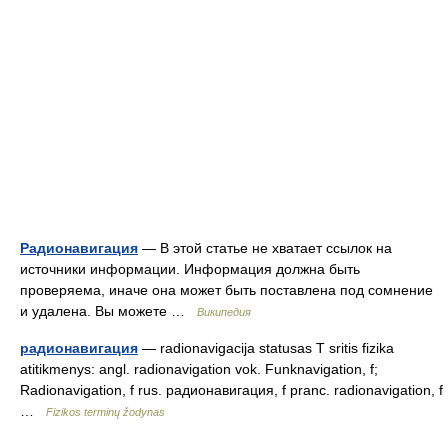
Радионавигация
— В этой статье не хватает ссылок на
источники информации. Информация должна быть
проверяема, иначе она может быть поставлена под сомнение
и удалена. Вы можете …
Википедия
радионавигация
— radionavigacija statusas T sritis fizika
atitikmenys: angl. radionavigation vok. Funknavigation, f;
Radionavigation, f rus. радионавигация, f pranc. radionavigation, f
…
Fizikos terminų žodynas