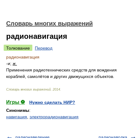
Словарь многих выражений
радионавигация
Толкование
Перевод
радионавигация
-и;
ж.
Применения радиотехнических средств для вождения
кораблей, самолётов и других движущихся объектов.
Словарь многих выражений
.
2014
.
Игры ⚽
Нужно сделать НИР?
Синонимы
:
навигация
,
электрорадионавигация
радионаведение
радионаводка